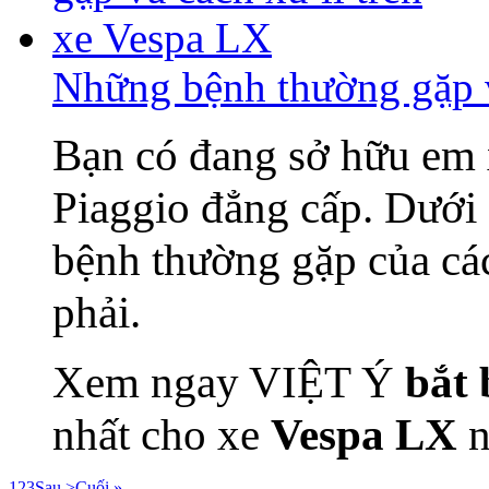
Những bệnh thường gặp v
Bạn có đang sở hữu em
Piaggio đẳng cấp. Dưới
bệnh thường gặp của c
phải.
Xem ngay VIỆT Ý
bắt 
nhất cho xe
Vespa LX
n
1
2
3
Sau >
Cuối »