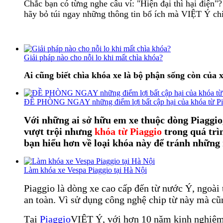
Chắc bạn có từng nghe câu ví: "Hiện đại thì hại điện
hãy bỏ túi ngay những thông tin bổ ích mà VIỆT Ý ch
Giải pháp nào cho nỗi lo khi mất chìa khóa?
Ai cũng biết chìa khóa xe là bộ phận sống còn của x
ĐỀ PHÒNG NGAY những điểm lợi bất cập hại của khóa từ Pi
Với những ai sở hữu em xe thuộc dòng Piaggio
vượt trội nhưng
khóa từ Piaggio
trong quá trì
bạn hiểu hơn về loại khóa này để tránh những r
Làm khóa xe Vespa Piaggio tại Hà Nội
Piaggio là dòng xe cao cấp đến từ nước Ý, ngoài
an toàn. Vì sử dụng công nghệ chip từ này mà cũn
Tại
Piaggio
VIỆT Ý, với hơn 10 năm kinh nghiệm 