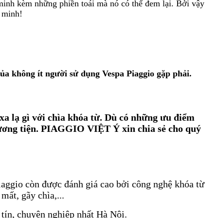
 minh kèm những phiền toái mà nó có thể đem lại. Bởi vậy
 minh!
 của không ít người sử dụng Vespa Piaggio gặp phải.
a lạ gì với chìa khóa từ. Dù có những ưu điểm
ương tiện. PIAGGIO VIỆT Ý xin chia sẻ cho quý
iaggio còn được đánh giá cao bởi công nghệ khóa từ
ất, gãy chìa,...
 tín, chuyên nghiệp nhất Hà Nội.