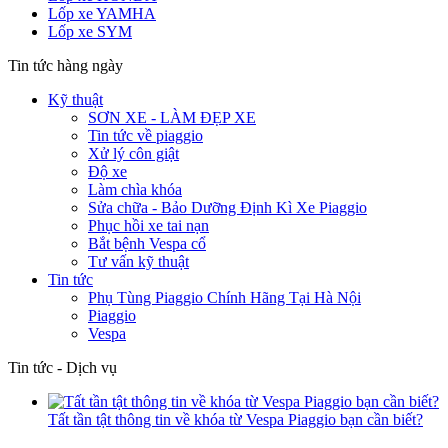
Lốp xe YAMHA
Lốp xe SYM
Tin tức hàng ngày
Kỹ thuật
SƠN XE - LÀM ĐẸP XE
Tin tức về piaggio
Xử lý côn giật
Độ xe
Làm chìa khóa
Sửa chữa - Bảo Dưỡng Định Kì Xe Piaggio
Phục hồi xe tai nạn
Bắt bệnh Vespa cổ
Tư vấn kỹ thuật
Tin tức
Phụ Tùng Piaggio Chính Hãng Tại Hà Nội
Piaggio
Vespa
Tin tức - Dịch vụ
Tất tần tật thông tin về khóa từ Vespa Piaggio bạn cần biết?