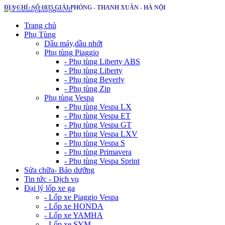
ĐỊA CHỈ: SỐ 1035 GIẢI PHÓNG - THANH XUÂN - HÀ NỘI
Trang chủ
Phụ Tùng
Dầu máy,dầu nhớt
Phụ tùng Piaggio
- Phụ tùng Liberty ABS
- Phụ tùng Liberty
- Phụ tùng Beverly
- Phụ tùng Zip
Phụ tùng Vespa
- Phụ tùng Vespa LX
- Phụ tùng Vespa ET
- Phụ tùng Vespa GT
- Phụ tùng Vespa LXV
- Phụ tùng Vespa S
- Phụ tùng Primavera
- Phụ tùng Vespa Sprint
Sửa chữa- Bảo dưỡng
Tin tức - Dịch vụ
Đại lý lốp xe ga
- Lốp xe Piaggio Vespa
- Lốp xe HONDA
- Lốp xe YAMHA
- Lốp xe SYM