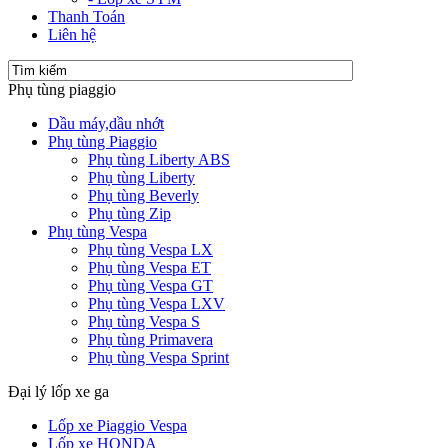
Thanh Toán
Liên hệ
Phụ tùng piaggio
Dầu máy,dầu nhớt
Phụ tùng Piaggio
Phụ tùng Liberty ABS
Phụ tùng Liberty
Phụ tùng Beverly
Phụ tùng Zip
Phụ tùng Vespa
Phụ tùng Vespa LX
Phụ tùng Vespa ET
Phụ tùng Vespa GT
Phụ tùng Vespa LXV
Phụ tùng Vespa S
Phụ tùng Primavera
Phụ tùng Vespa Sprint
Đại lý lốp xe ga
Lốp xe Piaggio Vespa
Lốp xe HONDA