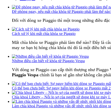
Đề phòng ngay, nếu mất chìa khóa từ Piaggio phải làm thế nào
Đối với dòng xe Piaggio thì một trong những điều đặc 
Cách xử lý khi mất chìa khóa xe Piaggio
Mất chìa khóa xe Piaggio phải làm thể nào? Đây là câu
may xe bạn bị hỏng chìa khóa thì đó là một điều hết s
Những điều cần biết về khóa từ Piaggio Vespa
Với dòng xe Piaggio cao cấp thời thượng như Piaggo V
Piaggio Vespa
chính là bạn sẽ gần như không cần phả
Có thể bạn chưa biết: Sự nguy hiểm khi dòng xe Piaggio mất 2
Chìa khoá Liberty – Nỗi lo sợ của người sử dụng khi xe máy Li
Làm chìa khoá Piaggio và những vấn đề nhức nhối khi dòng xe 