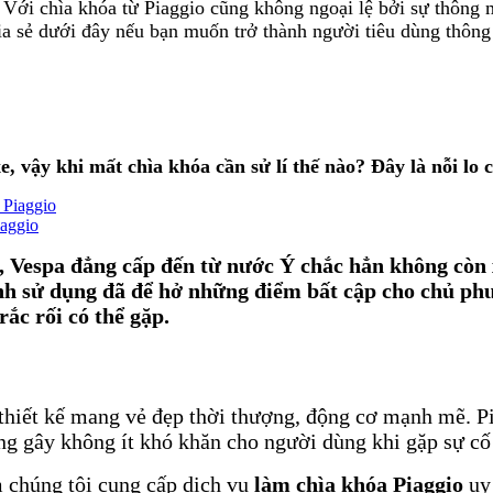
"? Với chìa khóa từ Piaggio cũng không ngoại lệ bởi sự thông
ia sẻ dưới đây nếu bạn muốn trở thành người tiêu dùng thông
e, vậy khi mất chìa khóa cần sử lí thế nào? Đây là nỗi lo
aggio
, Vespa đẳng cấp đến từ nước Ý chắc hẳn không còn x
nh sử dụng đã để hở những điểm bất cập cho chủ ph
ắc rối có thể gặp.
 thiết kế mang vẻ đẹp thời thượng, động cơ mạnh mẽ. P
g gây không ít khó khăn cho người dùng khi gặp sự cố m
chúng tôi cung cấp dịch vụ
làm chìa khóa Piaggio
uy