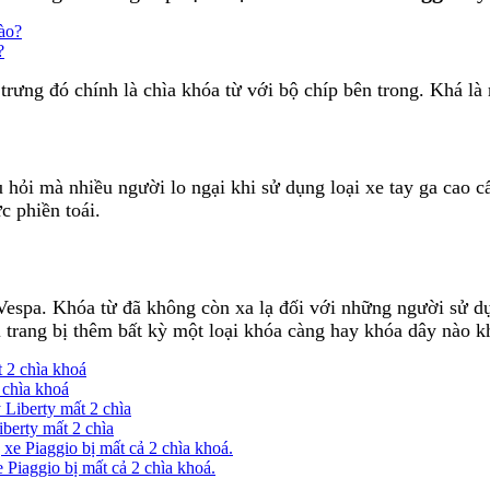
?
trưng đó chính là chìa khóa từ với bộ chíp bên trong. Khá là
 hỏi mà nhiều người lo ngại khi sử dụng loại xe tay ga cao c
ức phiền toái.
espa. Khóa từ đã không còn xa lạ đối với những người sử dụ
i trang bị thêm bất kỳ một loại khóa càng hay khóa dây nào 
 chìa khoá
berty mất 2 chìa
Piaggio bị mất cả 2 chìa khoá.