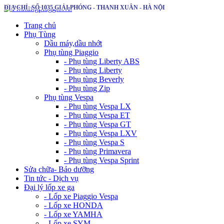
ĐỊA CHỈ: SỐ 1035 GIẢI PHÓNG - THANH XUÂN - HÀ NỘI
Trang chủ
Phụ Tùng
Dầu máy,dầu nhớt
Phụ tùng Piaggio
- Phụ tùng Liberty ABS
- Phụ tùng Liberty
- Phụ tùng Beverly
- Phụ tùng Zip
Phụ tùng Vespa
- Phụ tùng Vespa LX
- Phụ tùng Vespa ET
- Phụ tùng Vespa GT
- Phụ tùng Vespa LXV
- Phụ tùng Vespa S
- Phụ tùng Primavera
- Phụ tùng Vespa Sprint
Sửa chữa- Bảo dưỡng
Tin tức - Dịch vụ
Đại lý lốp xe ga
- Lốp xe Piaggio Vespa
- Lốp xe HONDA
- Lốp xe YAMHA
- Lốp xe SYM