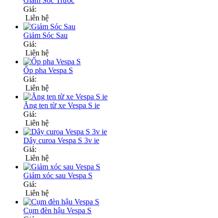
Giảm Sóc Trước
Giá:
Liên hệ
Giảm Sóc Sau
Giá:
Liên hệ
Ốp pha Vespa S
Giá:
Liên hệ
Ăng ten từ xe Vespa S ie
Giá:
Liên hệ
Dây curoa Vespa S 3v ie
Giá:
Liên hệ
Giảm xóc sau Vespa S
Giá:
Liên hệ
Cụm đèn hậu Vespa S