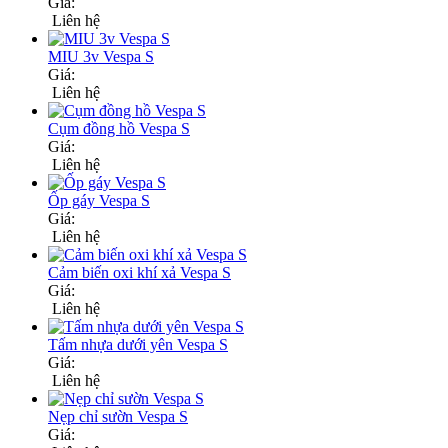
Giá:
Liên hệ
MIU 3v Vespa S
Giá:
Liên hệ
Cụm đồng hồ Vespa S
Giá:
Liên hệ
Ốp gáy Vespa S
Giá:
Liên hệ
Cảm biến oxi khí xả Vespa S
Giá:
Liên hệ
Tấm nhựa dưới yên Vespa S
Giá:
Liên hệ
Nẹp chỉ sườn Vespa S
Giá: