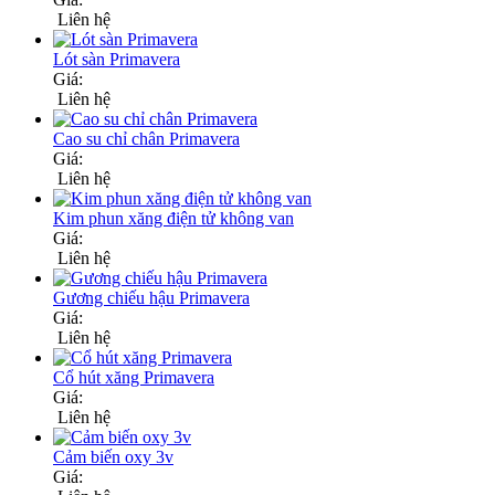
Liên hệ
Lót sàn Primavera
Giá:
Liên hệ
Cao su chỉ chân Primavera
Giá:
Liên hệ
Kim phun xăng điện tử không van
Giá:
Liên hệ
Gương chiếu hậu Primavera
Giá:
Liên hệ
Cổ hút xăng Primavera
Giá:
Liên hệ
Cảm biến oxy 3v
Giá: