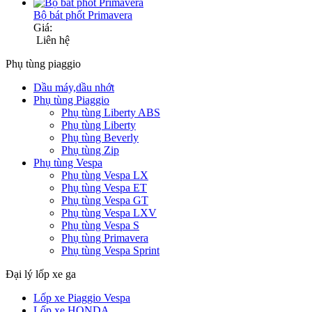
Bộ bát phốt Primavera
Giá:
Liên hệ
Phụ tùng piaggio
Dầu máy,dầu nhớt
Phụ tùng Piaggio
Phụ tùng Liberty ABS
Phụ tùng Liberty
Phụ tùng Beverly
Phụ tùng Zip
Phụ tùng Vespa
Phụ tùng Vespa LX
Phụ tùng Vespa ET
Phụ tùng Vespa GT
Phụ tùng Vespa LXV
Phụ tùng Vespa S
Phụ tùng Primavera
Phụ tùng Vespa Sprint
Đại lý lốp xe ga
Lốp xe Piaggio Vespa
Lốp xe HONDA