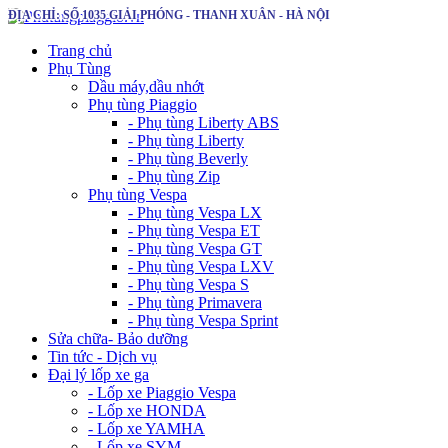
ĐỊA CHỈ: SỐ 1035 GIẢI PHÓNG - THANH XUÂN - HÀ NỘI
Trang chủ
Phụ Tùng
Dầu máy,dầu nhớt
Phụ tùng Piaggio
- Phụ tùng Liberty ABS
- Phụ tùng Liberty
- Phụ tùng Beverly
- Phụ tùng Zip
Phụ tùng Vespa
- Phụ tùng Vespa LX
- Phụ tùng Vespa ET
- Phụ tùng Vespa GT
- Phụ tùng Vespa LXV
- Phụ tùng Vespa S
- Phụ tùng Primavera
- Phụ tùng Vespa Sprint
Sửa chữa- Bảo dưỡng
Tin tức - Dịch vụ
Đại lý lốp xe ga
- Lốp xe Piaggio Vespa
- Lốp xe HONDA
- Lốp xe YAMHA
- Lốp xe SYM