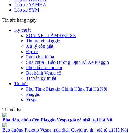
Lốp xe YAMHA
Lốp xe SYM
Tin tức hàng ngày
Kỹ thuật
SƠN XE - LÀM ĐẸP XE
Tin tức về piaggio
Xử lý côn giật
Độ xe
Làm chìa khóa
Sửa chữa - Bảo Dưỡng Định Kì Xe Piaggio
Phục hồi xe tai nạn
Bắt bệnh Vespa cổ
Tư vấn kỹ thuật
Tin tức
Phụ Tùng Piaggio Chính Hãng Tại Hà Nội
Piaggio
Vespa
Tin nổi bật
Pha đèn, chóa đèn Piaggio Vespa giá rẻ nhất tại Hà Nội
Bảo dưỡng Piaggio Vespa mùa dịch Covid úy tín, giá rẻ tại Hà Nội