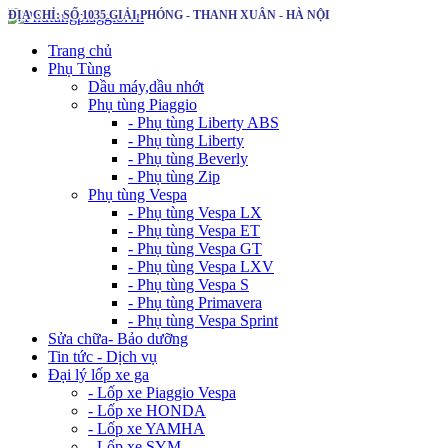
ĐỊA CHỈ: SỐ 1035 GIẢI PHÓNG - THANH XUÂN - HÀ NỘI
Trang chủ
Phụ Tùng
Dầu máy,dầu nhớt
Phụ tùng Piaggio
- Phụ tùng Liberty ABS
- Phụ tùng Liberty
- Phụ tùng Beverly
- Phụ tùng Zip
Phụ tùng Vespa
- Phụ tùng Vespa LX
- Phụ tùng Vespa ET
- Phụ tùng Vespa GT
- Phụ tùng Vespa LXV
- Phụ tùng Vespa S
- Phụ tùng Primavera
- Phụ tùng Vespa Sprint
Sửa chữa- Bảo dưỡng
Tin tức - Dịch vụ
Đại lý lốp xe ga
- Lốp xe Piaggio Vespa
- Lốp xe HONDA
- Lốp xe YAMHA
- Lốp xe SYM