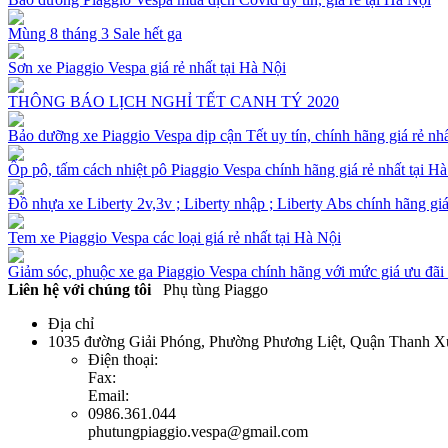
Mùng 8 tháng 3 Sale hết ga
Sơn xe Piaggio Vespa giá rẻ nhất tại Hà Nội
THÔNG BÁO LỊCH NGHỈ TẾT CANH TÝ 2020
Bảo dưỡng xe Piaggio Vespa dịp cận Tết uy tín, chính hãng giá rẻ nhấ
Ốp pô, tấm cách nhiệt pô Piaggio Vespa chính hãng giá rẻ nhất tại H
Đồ nhựa xe Liberty 2v,3v ; Liberty nhập ; Liberty Abs chính hãng giá
Tem xe Piaggio Vespa các loại giá rẻ nhất tại Hà Nội
Giảm sóc, phuộc xe ga Piaggio Vespa chính hãng với mức giá ưu đãi 
Liên hệ với chúng tôi
Phụ tùng Piaggo
Địa chỉ
1035 đường Giải Phóng, Phường Phương Liệt, Quận Thanh X
Điện thoại:
Fax:
Email:
0986.361.044
phutungpiaggio.vespa@gmail.com