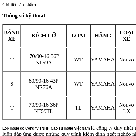
Chi tiết sản phẩm
Thông số kỹ thuật
BÁNH
LOẠI
KÍCH CỠ
LOẠI
HÃNG
XE
XE
70/90-16 36P
T
WT
YAMAHA
Nouvo
NF59A
80/90-16 43P
S
WT
YAMAHA
Nouvo
NR76A
70/90-16 36P
Nouvo
T
TL
YAMAHA
NF59TL
LX
là công ty duy nhấ
Lốp Inoue do Công ty TNHH Cao su Inoue Việt Nam
luôn đáp ứng được những quy trình kiểm định ngặt nghèo nhấ