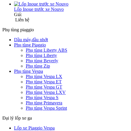
Lốp Inoue trước xe Nouvo
Giá:
Liên hệ
Phụ tùng piaggio
Dầu máy,dầu nhớt
Phụ tùng Piaggio
Phụ tùng Liberty ABS
Phụ tùng Liberty
Phụ tùng Beverly
Phụ tùng Zip
Phụ tùng Vespa
Phụ tùng Vespa LX
Phụ tùng Vespa ET
Phụ tùng Vespa GT
Phụ tùng Vespa LXV
Phụ tùng Vespa S
Phụ tùng Primavera
Phụ tùng Vespa Sprint
Đại lý lốp xe ga
Lốp xe Piaggio Vespa