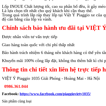
Lốp INOUE Chất lượng tốt, cao su phân bố đều, ít gây méo 
Là lựa chọn tốt nhất cho quý khách khi cần thay thế.
Trong quá trình lắp ráp thay lốp tại Việt Ý Piaggio xe của
độ cân bằng của lốp và vành.
Chính sách bảo hành ưu đãi tại VIỆT Ý
Được nhân viên tư vấn trực tiếp
Giao hàng toàn quốc với chi phí thấp nhất
Bảo hành trách nhiệm 6 tháng nên khách hàng có thể yên t
Khuyến mãi 100% công lắp đặt, không thu thêm bất kì chi ph
Thông tin chi tiết xin liên hệ trực tiếp 
VIỆT Ý Piaggio 1035 Giải Phóng - Hoàng Mai - Hà Nội
0986.361.044
Facebook:
https://www.facebook.com/piaggioviety1035/
Sản phẩm cùng loại