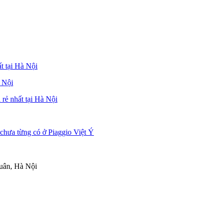
t tại Hà Nội
à Nội
 rẻ nhất tại Hà Nội
chưa từng có ở Piaggio Việt Ý
uân, Hà Nội