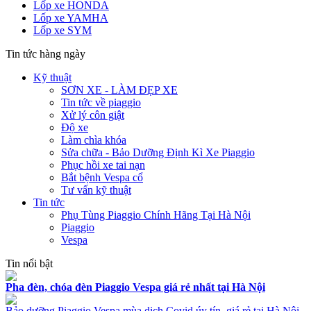
Lốp xe HONDA
Lốp xe YAMHA
Lốp xe SYM
Tin tức hàng ngày
Kỹ thuật
SƠN XE - LÀM ĐẸP XE
Tin tức về piaggio
Xử lý côn giật
Độ xe
Làm chìa khóa
Sửa chữa - Bảo Dưỡng Định Kì Xe Piaggio
Phục hồi xe tai nạn
Bắt bệnh Vespa cổ
Tư vấn kỹ thuật
Tin tức
Phụ Tùng Piaggio Chính Hãng Tại Hà Nội
Piaggio
Vespa
Tin nổi bật
Pha đèn, chóa đèn Piaggio Vespa giá rẻ nhất tại Hà Nội
Bảo dưỡng Piaggio Vespa mùa dịch Covid úy tín, giá rẻ tại Hà Nội